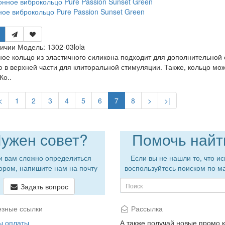
ое виброкольцо Pure Passion Sunset Green
личии
Модель:
1302-03lola
ое кольцо из эластичного силикона подходит для дополнительной
 в верхней части для клиторальной стимуляции. Также, кольцо м
Ко..
<
1
2
3
4
5
6
7
8
>
>|
ужен совет?
Помочь найт
и вам сложно определиться
Если вы не нашли то, что ис
ором, напишите нам на почту
воспользуйтесь поиском по м
Задать вопрос
зные ссылки
Рассылка
ы оплаты
А также получай новые промо 