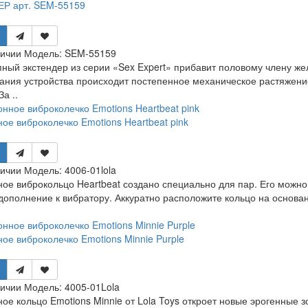
Р арт. SEM-55159
личии
Модель:
SEM-55159
ный экстендер из серии «Sex Expert» прибавит половому члену же
ания устройства происходит постепенное механическое растяжение 
а ..
ое виброколечко Emotions Heartbeat pink
личии
Модель:
4006-01lola
ое виброкольцо Heartbeat создано специально для пар. Его можно 
 дополнение к вибратору. Аккуратно расположите кольцо на основ
ое виброколечко Emotions Minnie Purple
личии
Модель:
4005-01Lola
ое кольцо Emotions Minnie от Lola Toys откроет новые эрогенные з