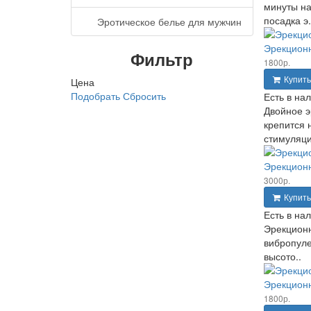
минуты на
посадка э.
Эротическое белье для мужчин
Эрекционн
Фильтр
1800р.
Купить
Цена
Подобрать
Сбросить
Есть в на
Двойное э
крепится 
стимуляци
Эрекционн
3000р.
Купить
Есть в на
Эрекционн
вибропуле
высото..
Эрекционн
1800р.