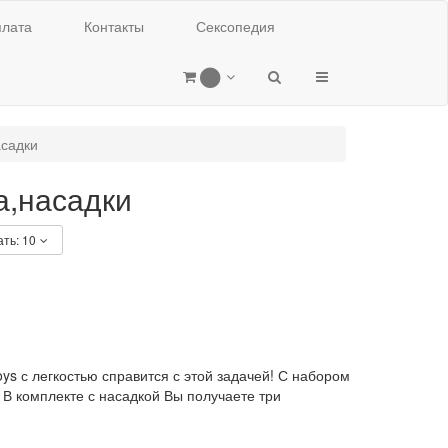
лата
Контакты
Сексопедия
0
асадки
а,насадки
ать:
10
ys с легкостью справится с этой задачей! С набором
 В комплекте с насадкой Вы получаете три