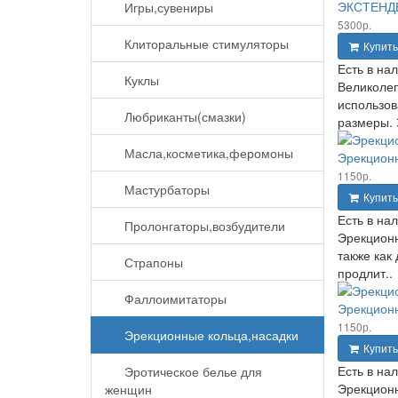
ЭКСТЕНДЕ
Игры,сувениры
5300р.
Клиторальные стимуляторы
Купить
Есть в на
Куклы
Великолеп
использов
Любриканты(смазки)
размеры. З
Масла,косметика,феромоны
Эрекционн
1150р.
Мастурбаторы
Купить
Есть в на
Пролонгаторы,возбудители
Эрекционн
также как
Страпоны
продлит..
Фаллоимитаторы
Эрекционн
1150р.
Эрекционные кольца,насадки
Купить
Есть в на
Эротическое белье для
Эрекционн
женщин