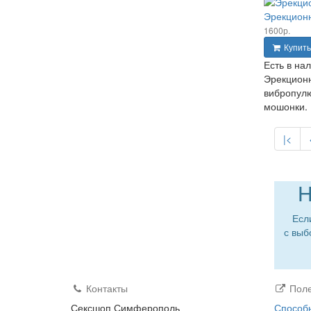
Эрекционн
1600р.
Купить
Есть в на
Эрекционн
вибропулю
мошонки. 
|<
Н
Есл
с выб
Контакты
Поле
Сексшоп Симферополь
Способ