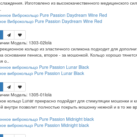
слаждения. Изготовлено из высококачественного медицинского сил
.
ое Виброкольцо Pure Passion Daydream Wine Red
личии
Модель:
1303-02lola
рекционное кольцо из эластичного силикона подходит для дополни
на основании пениса, второе - за мошонкой. Кольцо хорошо тянетс
я о..
ое виброкольцо Pure Passion Lunar Black
личии
Модель:
1305-01lola
ое кольцо Lunar прекрасно подойдет для стимуляции мошонки и кл
й внутри позволит полностью покрыть мошонку нежной и в то же в
ое виброкольцо Pure Passion Midnight black