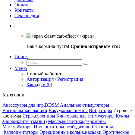
Оплата
Контакты
Сексопедия
0
Ваша корзина пуста!
Срочно исправьте это!
Поиск
Меню
Личный кабинет
Авторизация / Регистрация
Закладки (0)
Категории
Аксессуары для игр,BDSM
Анальные стимуляторы
Вагинальные шарики
Вакуумные помпы
Вибраторы
Игровые
костюмы
Игры,сувениры
Клиторальные стимуляторы
Куклы
Любриканты(смазки)
Масла,косметика,феромоны
Мастурбаторы
Пролонгаторы,возбудители
Страпоны
Фаллоимитаторы
Эрекционные кольца,насадки
Эротическое