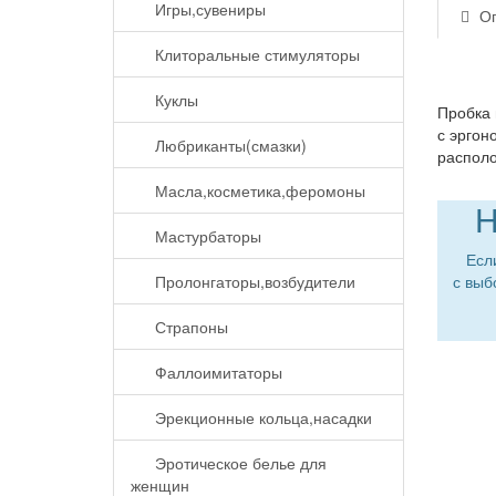
Игры,сувениры
Оп
Клиторальные стимуляторы
Куклы
Пробка 
с эргон
Любриканты(смазки)
располо
Масла,косметика,феромоны
Н
Мастурбаторы
Есл
Пролонгаторы,возбудители
с выб
Страпоны
Фаллоимитаторы
Эрекционные кольца,насадки
Эротическое белье для
женщин