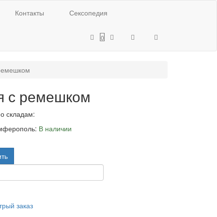
Контакты
Сексопедия
0
 ремешком
я с ремешком
по складам:
мферополь:
В наличии
ить
рый заказ