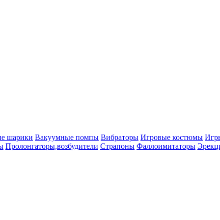
ые шарики
Вакуумные помпы
Вибраторы
Игровые костюмы
Игр
ы
Пролонгаторы,возбудители
Страпоны
Фаллоимитаторы
Эрекц