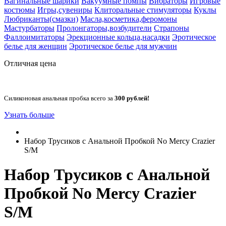
Вагинальные шарики
Вакуумные помпы
Вибраторы
Игровые
костюмы
Игры,сувениры
Клиторальные стимуляторы
Куклы
Любриканты(смазки)
Масла,косметика,феромоны
Мастурбаторы
Пролонгаторы,возбудители
Страпоны
Фаллоимитаторы
Эрекционные кольца,насадки
Эротическое
белье для женщин
Эротическое белье для мужчин
Отличная цена
Силиконовая анальная пробка всего за
300 рублей!
Узнать больше
Набор Трусиков с Анальной Пробкой No Mercy Crazier
S/M
Набор Трусиков с Анальной
Пробкой No Mercy Crazier
S/M