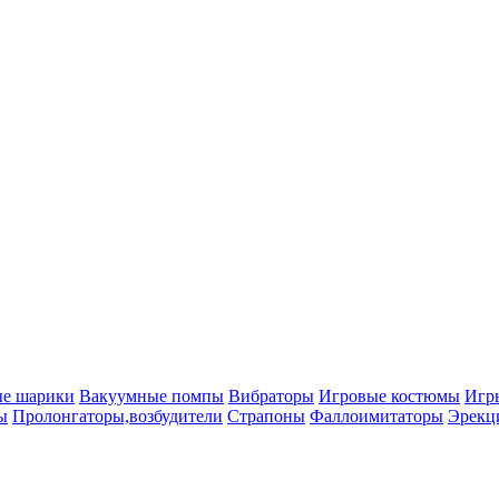
ые шарики
Вакуумные помпы
Вибраторы
Игровые костюмы
Игр
ы
Пролонгаторы,возбудители
Страпоны
Фаллоимитаторы
Эрекц